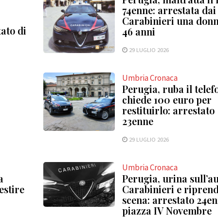
74enne: arrestata dai
Carabinieri una donn
ato di
46 anni
29 LUGLIO 2026
Umbria Cronaca
Perugia, ruba il telef
chiede 100 euro per
restituirlo: arrestato
23enne
29 LUGLIO 2026
Umbria Cronaca
a
Perugia, urina sull’au
estire
Carabinieri e riprend
scena: arrestato 24en
piazza IV Novembre