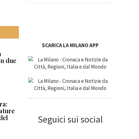
SCARICA LA MILANO APP
a
in due
ra:
ature
del
Seguici sui social