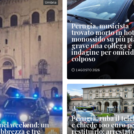
Umbria
Perugia, musicista
trovato morto in hot
monossido su più pi
grave una collega e
indagine per omicid
colposo
1 AGOSTO 2026
Perugia, ruba il tel
 nel weekend: un
e chiede 100 euro p
ebbrezza e tre
restituirlo: arrestat