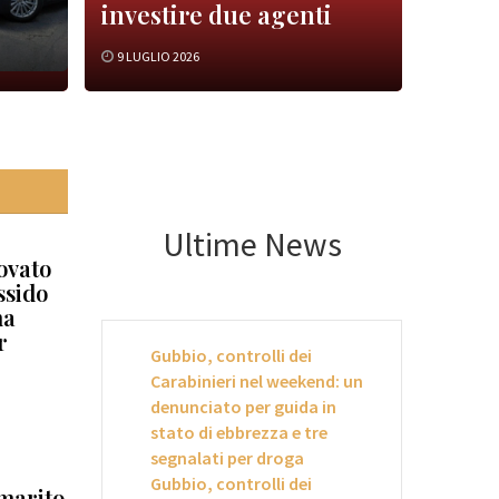
investire due agenti
9 LUGLIO 2026
Ultime News
ovato
ssido
na
r
Gubbio, controlli dei
Carabinieri nel weekend: un
denunciato per guida in
stato di ebbrezza e tre
segnalati per droga
Gubbio, controlli dei
 marito