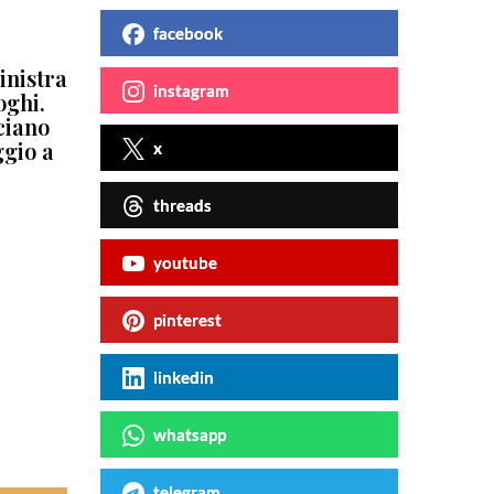
facebook
sinistra
instagram
oghi.
cciano
ggio a
x
threads
youtube
pinterest
linkedin
whatsapp
telegram