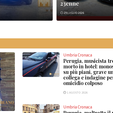
23enne
29 LUGLIO 2026
Umbria Cronaca
Perugia, musicista tr
morto in hotel: mono
su più piani, grave u
collega e indagine pe
omicidio colposo
1 AGOSTO 2026
Umbria Cronaca
Perugia, maltratta il