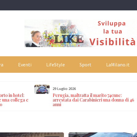
ra
Eventi
LifeStyle
Sport
LaMilano.it
29 Luglio 2026
rto in hotel:
Perugia, maltratta il marito 74enne:
e una collega e
arrestata dai Carabinieri una donna di 46
o
anni