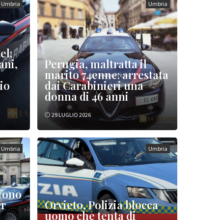
Umbria
Umbria
el:
ani,
Perugia, maltratta il
marito 74enne: arrestata
io
dai Carabinieri una
donna di 46 anni
29 LUGLIO 2026
Umbria
Umbria
efono
er
Orvieto, Polizia blocca
o
uomo che tenta di