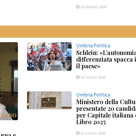
29 GIUGNO 2026
Umbria Politica
Schlein: «L’autonomi
differenziata spacca 
il paese»
20 LUGLIO 2024
Umbria Politica
Ministero della Cultu
presentate 20 candid
per Capitale italiana 
Libro 2025
17 LUGLIO 2024
agna e