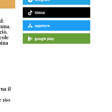
tiktok
l:
amma,
appstore
ciò,
cole
google play
pina
na il
e 160
.