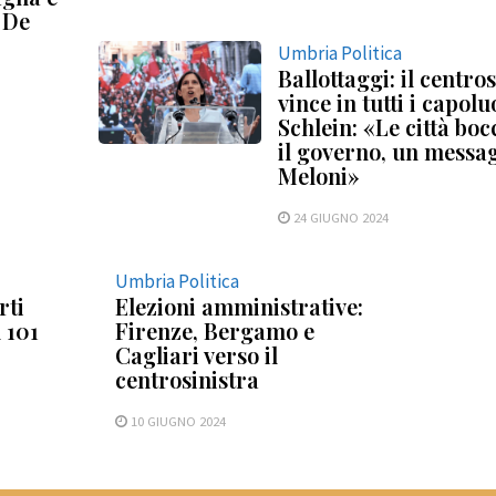
 De
Umbria Politica
Ballottaggi: il centro
vince in tutti i capolu
Schlein: «Le città bo
il governo, un messa
Meloni»
24 GIUGNO 2024
Umbria Politica
rti
Elezioni amministrative:
 101
Firenze, Bergamo e
Cagliari verso il
centrosinistra
10 GIUGNO 2024