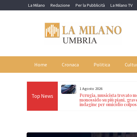
Skip
La Milano
Redazione
Per la Pubblicità
La Milano TV
to
content
Home
Cronaca
Politica
Cultu
1 Agosto 2026
i dei Carabinieri nel
Perugia, musicista trovato mo
Top News
unciato per guida in stato
monossido su più piani, grav
re segnalati per droga
indagine per omicidio colpos