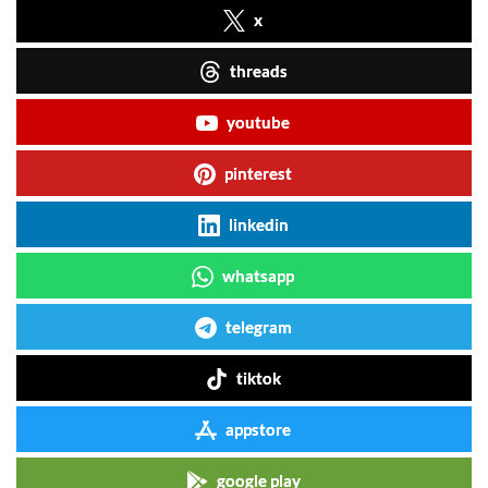
x
threads
youtube
pinterest
linkedin
whatsapp
telegram
tiktok
appstore
google play