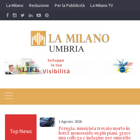
Skip
La Milano
Redazione
Per la Pubblicità
La Milano TV
to
content
1 Agosto 2026
Carabinieri nel
Perugia, musicista trovato morto in
Top News
to per guida in
hotel: monossido su più piani, grave
e segnalati per
una collega e indagine per omicidio