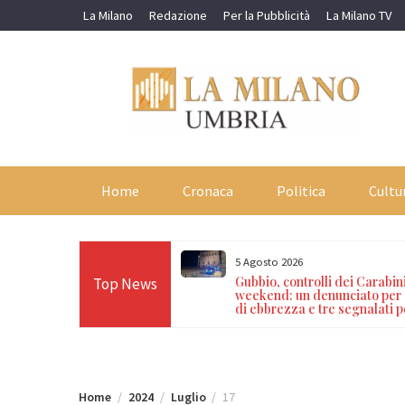
Skip
La Milano
Redazione
Per la Pubblicità
La Milano TV
to
content
Home
Cronaca
Politica
Cultu
5 Agosto 2026
ode sui dispositivi di
Gubbio, controlli dei Carabini
Top News
ue misure cautelari e
weekend: un denunciato per 
7 milioni di euro
di ebbrezza e tre segnalati 
Home
2024
Luglio
17