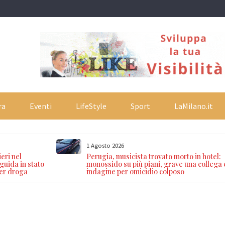
ra
Eventi
LifeStyle
Sport
LaMilano.it
1 Agosto 2026
eri nel
Perugia, musicista trovato morto in hotel:
guida in stato
monossido su più piani, grave una collega 
per droga
indagine per omicidio colposo