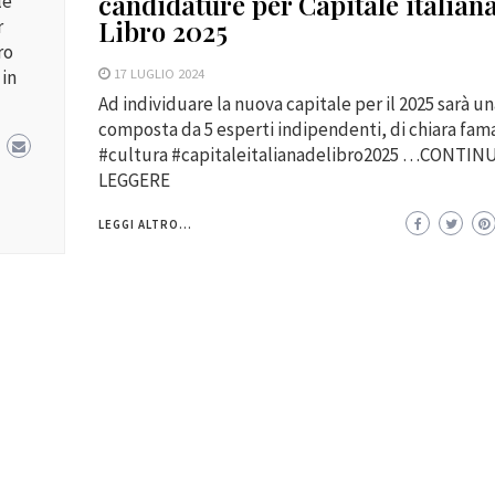
candidature per Capitale italiana
le
Libro 2025
r
ro
17 LUGLIO 2024
 in
Ad individuare la nuova capitale per il 2025 sarà un
composta da 5 esperti indipendenti, di chiara fama
#cultura #capitaleitalianadelibro2025 …CONTIN
LEGGERE
LEGGI ALTRO...