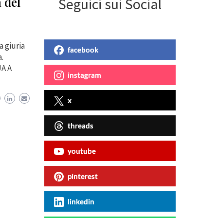
 del
Seguici sui Social
a giuria
facebook
.
UA A
instagram
x
threads
youtube
pinterest
linkedin