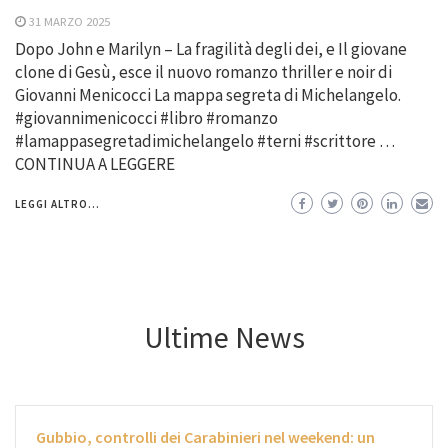
31 MARZO 2025
Dopo John e Marilyn – La fragilità degli dei, e Il giovane
clone di Gesù, esce il nuovo romanzo thriller e noir di
Giovanni Menicocci La mappa segreta di Michelangelo.
#giovannimenicocci #libro #romanzo
#lamappasegretadimichelangelo #terni #scrittore …
CONTINUA A LEGGERE
LEGGI ALTRO...
Ultime News
Gubbio, controlli dei Carabinieri nel weekend: un