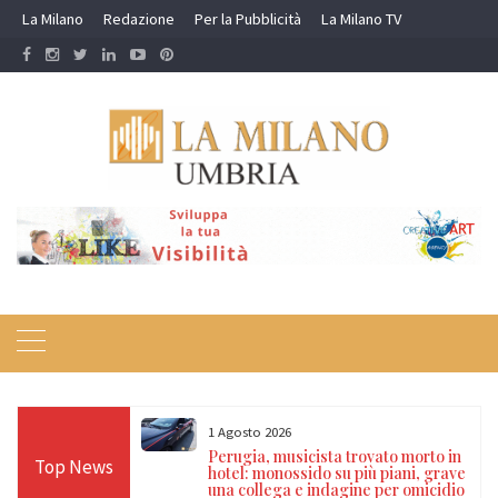
Skip
La Milano
Redazione
Per la Pubblicità
La Milano TV
to
content
1 Agosto 2026
Carabinieri nel
Perugia, musicista trovato morto in
Top News
to per guida in
hotel: monossido su più piani, grave
e segnalati per
una collega e indagine per omicidio