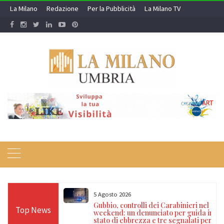
Skip
La Milano
Redazione
Per la Pubblicità
La Milano TV
to
content
5 Agosto 2026
 dispositivi di
Gubbio, controlli dei Carabinieri nel
Top News
ure cautelari e
weekend: un denunciato per guida in
ni di euro
stato di ebbrezza e tre segnalati per