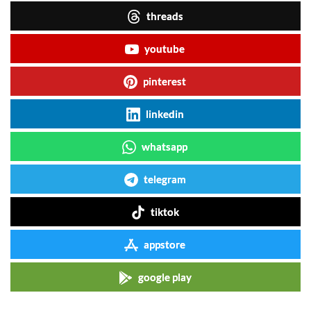
threads
youtube
pinterest
linkedin
whatsapp
telegram
tiktok
appstore
google play