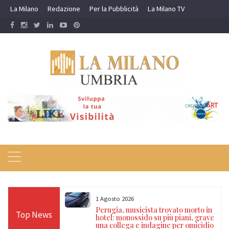
Skip
La Milano
Redazione
Per la Pubblicità
La Milano TV
to
content
1 Agosto 2026
Carabinieri nel
Perugia, musicista trovato morto in
Top News
to per guida in
hotel: monossido su più piani, grave
e segnalati per
una collega e indagine per omicidio