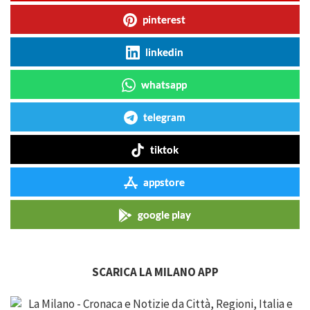
pinterest
linkedin
whatsapp
telegram
tiktok
appstore
google play
SCARICA LA MILANO APP