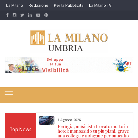
Skip
La Milano
Redazione
Per la Pubblicità
La Milano TV
to
content
1 Agosto 2026
Carabinieri nel
Perugia, musicista trovato morto in
Top News
to per guida in
hotel: monossido su più piani, grave
e segnalati per
una collega e indagine per omicidio