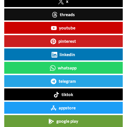
x
threads
youtube
pinterest
linkedin
whatsapp
telegram
tiktok
appstore
google play