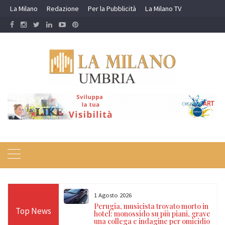
Skip
La Milano
Redazione
Per la Pubblicità
La Milano TV
to
content
1 Agosto 2026
Carabinieri nel
Perugia, musicista trovato morto in
Top News
to per guida in
hotel: monossido su più piani, grave
e segnalati per
una collega e indagine per omicidio